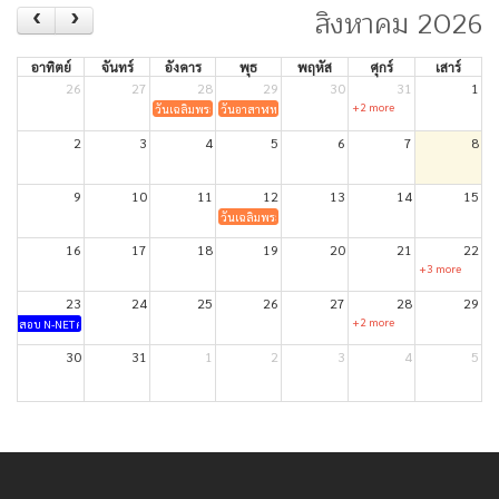
สิงหาคม 2026
อาทิตย์
จันทร์
อังคาร
พุธ
พฤหัส
ศุกร์
เสาร์
26
27
28
29
30
31
1
+2 more
วันเฉลิมพระชนมพรรษา สมเด็จพระเจ้าอยู่หัวมหาวชิราลงกรณ บดินทร
วันอาสาฬหบูชา
2
3
4
5
6
7
8
9
10
11
12
13
14
15
วันเฉลิมพระชนมพรรษาสมเด็จพระนางเจ้าสิริกิติ์ พระบร
16
17
18
19
20
21
22
+3 more
23
24
25
26
27
28
29
+2 more
สอบ N-NET ครั้งที่ 1/2569
30
31
1
2
3
4
5