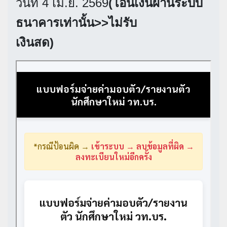
วันที่ 4 เม.ย. 2569
(โอนเงินผ่านระบบ
ธนาคารเท่านั้น>>ไม่รับ
เงินสด)