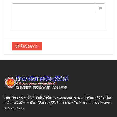
บันทึกข้อความ
วิทยาลัยเทคนิคบุรีรัมย์ สังกัดสํานักงานคณะกรรมการการอาชีวศึกษา 322 ถ.จิระ
อ.เมือง ต.ในเมือง อ.เมืองบุรีรัมย์ จ.บุรีรัมย์ 31000โทรศัพท์: 044-611079 โทรสาร:
044- 611472