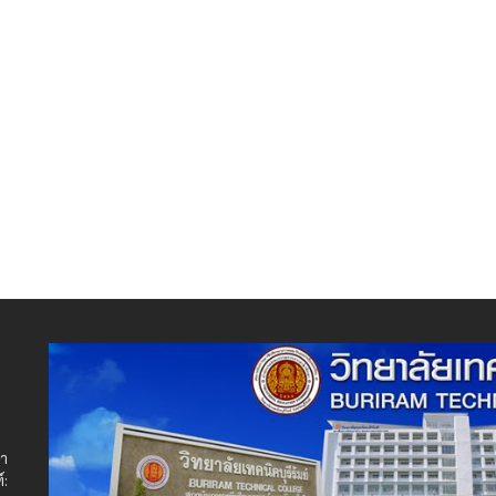
ษา
์: