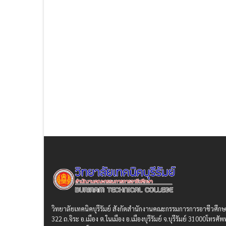
วิทยาลัยเทคนิคบุรีรัมย์ สังกัดสํานักงานคณะกรรมการการอาชีวศึก
322 ถ.จิระ อ.เมือง ต.ในเมือง อ.เมืองบุรีรัมย์ จ.บุรีรัมย์ 31000โทรศัพท