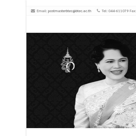
Email:
postmasterbtec@btec.ac.th
Tel: 044-611079 Fax