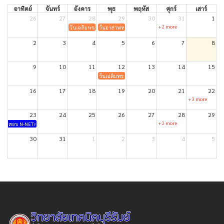
อาทิตย์
จันทร์
อังคาร
พุธ
พฤหัส
ศุกร์
เสาร์
26
27
28
29
30
31
1
+2 more
วันเฉลิมพระชนมพรรษา สมเด็จพระเจ้าอยู่หัวมหาวชิราลงกรณ บดินทร
วันอาสาฬหบูชา
2
3
4
5
6
7
8
9
10
11
12
13
14
15
วันเฉลิมพระชนมพรรษาสมเด็จพระนางเจ้าสิริกิติ์ พระบร
16
17
18
19
20
21
22
+3 more
23
24
25
26
27
28
29
+2 more
สอบ N-NET ครั้งที่ 1/2569
30
31
1
2
3
4
5