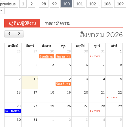
previous
1
2
98
99
100
101
102
108
109
...
..
»
ปฏิทินปฏิบัติงาน
รายการกิจกรรม
สิงหาคม 2026
อาทิตย์
จันทร์
อังคาร
พุธ
พฤหัส
ศุกร์
เสาร์
26
27
28
29
30
31
1
+2 more
วันเฉลิมพระชนมพรรษา สมเด็จพระเจ้าอยู่หัวมหาวชิราลงกรณ บดินทร
วันอาสาฬหบูชา
2
3
4
5
6
7
8
9
10
11
12
13
14
15
วันเฉลิมพระชนมพรรษาสมเด็จพระนางเจ้าสิริกิติ์ พระบร
16
17
18
19
20
21
22
+3 more
23
24
25
26
27
28
29
+2 more
สอบ N-NET ครั้งที่ 1/2569
30
31
1
2
3
4
5