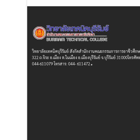
วิทยาลัยเทคนิคบุรีรัมย์ สังกัดสํานักงานคณะกรรมการการอาชีวศึก
322 ถ.จิระ อ.เมือง ต.ในเมือง อ.เมืองบุรีรัมย์ จ.บุรีรัมย์ 31000โทรศัพท
044-611079 โทรสาร: 044- 611472