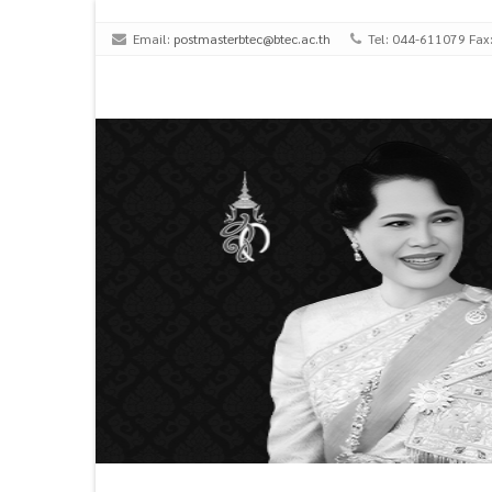
Email:
postmasterbtec@btec.ac.th
Tel: 044-611079 Fax