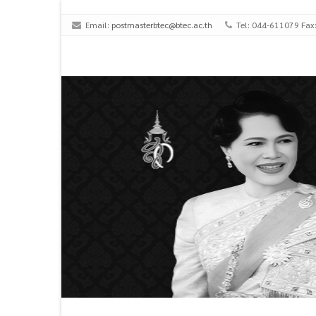
Email:
postmasterbtec@btec.ac.th
Tel: 044-611079 Fax