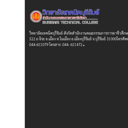
วิทยาลัยเทคนิคบุรีรัมย์ สังกัดสํานักงานคณะกรรมการการอาชีวศึก
322 ถ.จิระ อ.เมือง ต.ในเมือง อ.เมืองบุรีรัมย์ จ.บุรีรัมย์ 31000โทรศัพท
044-611079 โทรสาร: 044- 611472