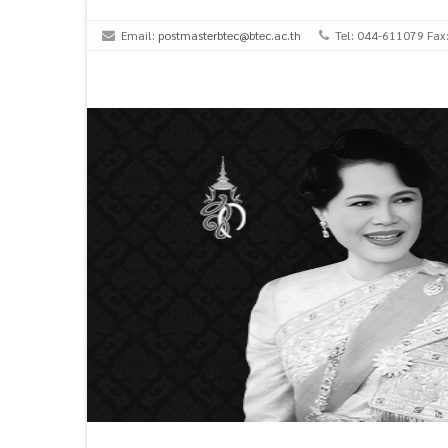
Email:
postmasterbtec@btec.ac.th
Tel: 044-611079 Fax