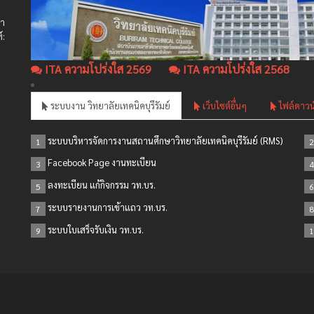
ษา
์:
ITA ความโปร่งใส 2569
ITA ความโปร่งใส 2568
ระบบงาน วิทยาลัยเทคนิคบุรีรัมย์
เว็บไซต์อื่นๆ
ไฟล์ดาวน
ระบบบริหารจัดการงานสถานศึกษาวิทยาลัยเทคนิคบุรีรัมย์ (RMS)
1
2
Facebook Page งานทะเบียน
3
4
ลงทะเบียน แก้กิจกรรม วท.บร.
5
6
ระบบรายงานการเข้าแถว วท.บร.
7
8
ระบบใบเสร็จรับเงิน วท.บร.
9
1