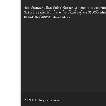
วิทยาลัยเทคนิคบุรีรัมย์ สังกัดสํานักงานคณะกรรมการการอาชีวศึก
322 ถ.จิระ อ.เมือง ต.ในเมือง อ.เมืองบุรีรัมย์ จ.บุรีรัมย์ 31000โทรศัพท
044-611079 โทรสาร: 044- 611472
2019 © All Rights Reserved.